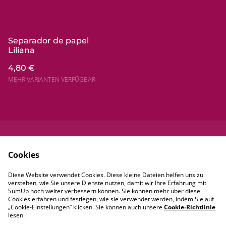
Separador de papel
Liliana
4,80 €
MEHR VARIANTEN VERFÜGBAR
Kontaktieren Sie
Rechtliche
Cookies
uns
Bestimmungen
Datenschutzbestim
Cookie-Richtlinie
Diese Website verwendet Cookies. Diese kleine Dateien helfen uns zu
mungen von
verstehen, wie Sie unsere Dienste nutzen, damit wir Ihre Erfahrung mit
SumUp
SumUp noch weiter verbessern können. Sie können mehr über diese
Cookies erfahren und festlegen, wie sie verwendet werden, indem Sie auf
„Cookie-Einstellungen” klicken. Sie können auch unsere
Cookie-Richtlinie
lesen.