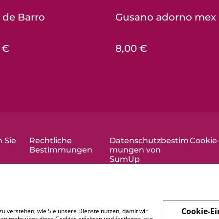
 de Barro
Gusano adorno mex
 €
8,00 €
 Sie
Rechtliche
Datenschutzbestim
Cookie-
Bestimmungen
mungen von
SumUp
Cookie-Ei
zu verstehen, wie Sie unsere Dienste nutzen, damit wir
en mehr über diese Cookies erfahren und festlegen, wie