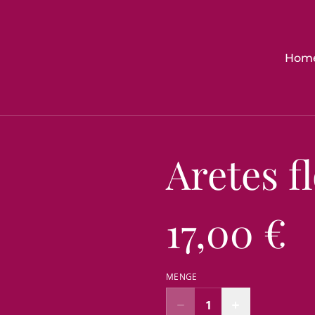
Hom
Aretes f
17,00 €
MENGE