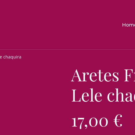
Hom
le chaquira
Aretes F
Lele cha
17,00 €