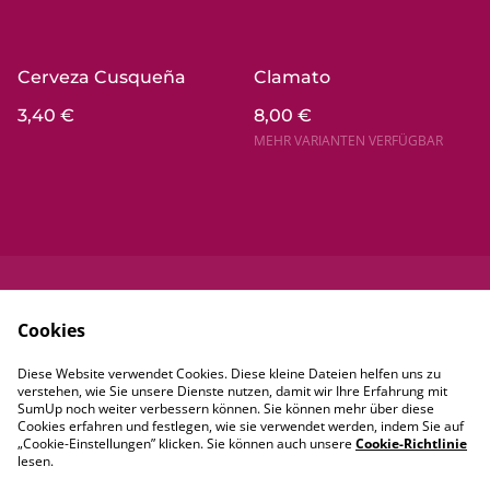
Cerveza Cusqueña
Clamato
3,40 €
8,00 €
MEHR VARIANTEN VERFÜGBAR
Kontaktieren Sie
Rechtliche
Cookies
uns
Bestimmungen
Datenschutzbestim
Cookie-Richtlinie
Diese Website verwendet Cookies. Diese kleine Dateien helfen uns zu
mungen von
verstehen, wie Sie unsere Dienste nutzen, damit wir Ihre Erfahrung mit
SumUp
SumUp noch weiter verbessern können. Sie können mehr über diese
Cookies erfahren und festlegen, wie sie verwendet werden, indem Sie auf
„Cookie-Einstellungen” klicken. Sie können auch unsere
Cookie-Richtlinie
lesen.