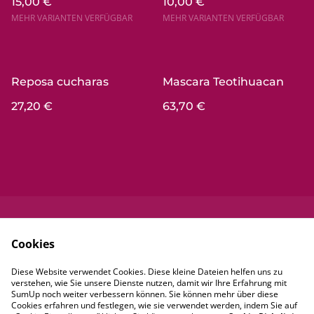
15,00 €
10,00 €
MEHR VARIANTEN VERFÜGBAR
MEHR VARIANTEN VERFÜGBAR
Reposa cucharas
Mascara Teotihuacan
27,20 €
63,70 €
Kontaktieren Sie
Rechtliche
Cookies
uns
Bestimmungen
Datenschutzbestim
Cookie-Richtlinie
Diese Website verwendet Cookies. Diese kleine Dateien helfen uns zu
mungen von
verstehen, wie Sie unsere Dienste nutzen, damit wir Ihre Erfahrung mit
SumUp
SumUp noch weiter verbessern können. Sie können mehr über diese
Cookies erfahren und festlegen, wie sie verwendet werden, indem Sie auf