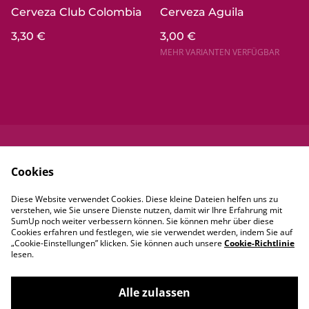
Cerveza Club Colombia
Cerveza Aguila
3,30 €
3,00 €
MEHR VARIANTEN VERFÜGBAR
Kontaktieren Sie
Rechtliche
Cookies
uns
Bestimmungen
Datenschutzbestim
Cookie-Richtlinie
Diese Website verwendet Cookies. Diese kleine Dateien helfen uns zu
mungen von
verstehen, wie Sie unsere Dienste nutzen, damit wir Ihre Erfahrung mit
SumUp
SumUp noch weiter verbessern können. Sie können mehr über diese
Cookies erfahren und festlegen, wie sie verwendet werden, indem Sie auf
„Cookie-Einstellungen” klicken. Sie können auch unsere
Cookie-Richtlinie
lesen.
Alle zulassen