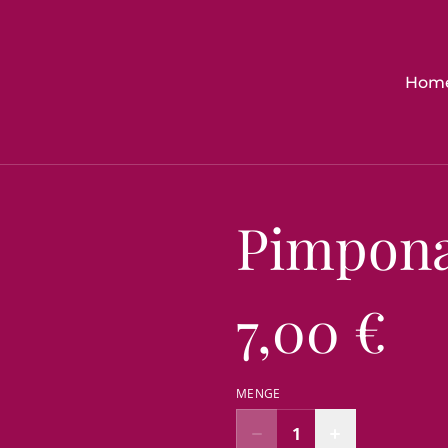
Hom
Pimpona
7,00 €
MENGE