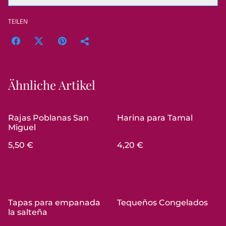
TEILEN
Ähnliche Artikel
Rajas Poblanas San
Harina para Tamal
Miguel
5,50 €
4,20 €
Tapas para empanada
Tequeños Congelados
la salteña