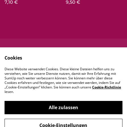
7,10 €
9,50 €
Kontaktieren Sie
Rechtliche
Cookies
uns
Bestimmungen
Datenschutzbestim
Cookie-Richtlinie
Diese Website verwendet Cookies. Diese kleine Dateien helfen uns zu
mungen von
verstehen, wie Sie unsere Dienste nutzen, damit wir Ihre Erfahrung mit
SumUp
SumUp noch weiter verbessern können. Sie können mehr über diese
Cookies erfahren und festlegen, wie sie verwendet werden, indem Sie auf
„Cookie-Einstellungen” klicken. Sie können auch unsere
Cookie-Richtlinie
lesen.
Alle zulassen
©
2026
Mexxica
Cookie-Einstellungen