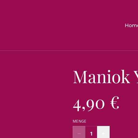
Hom
Maniok 
4,90 €
MENGE