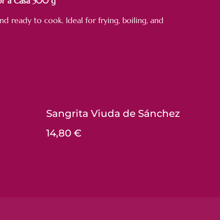
or a Casa 500 g
d ready to cook. Ideal for frying, boiling, and
Sangrita Viuda de Sánchez
14,80 €