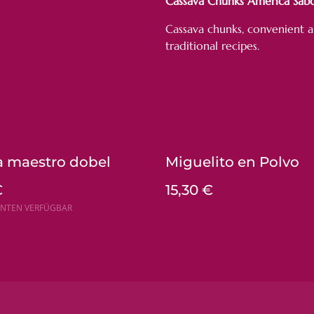
Cassava Chunks América Sab
Cassava chunks, convenient an
traditional recipes.
a maestro dobel
Miguelito en Polvo
€
15,30 €
ANTEN VERFÜGBAR