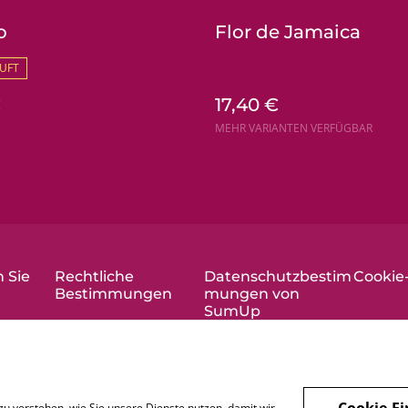
o
Flor de Jamaica
UFT
€
17,40 €
MEHR VARIANTEN VERFÜGBAR
 Sie
Rechtliche
Datenschutzbestim
Cookie-
Bestimmungen
mungen von
SumUp
Cookie-Ei
zu verstehen, wie Sie unsere Dienste nutzen, damit wir