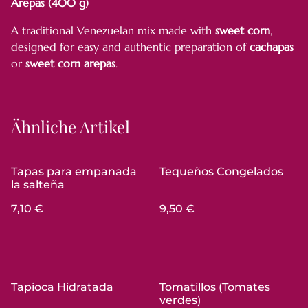
Arepas (400 g)
A traditional Venezuelan mix made with
sweet corn
,
designed for easy and authentic preparation of
cachapas
or
sweet corn arepas
.
Ähnliche Artikel
Tapas para empanada
Tequeños Congelados
la salteña
7,10 €
9,50 €
Tapioca Hidratada
Tomatillos (Tomates
verdes)