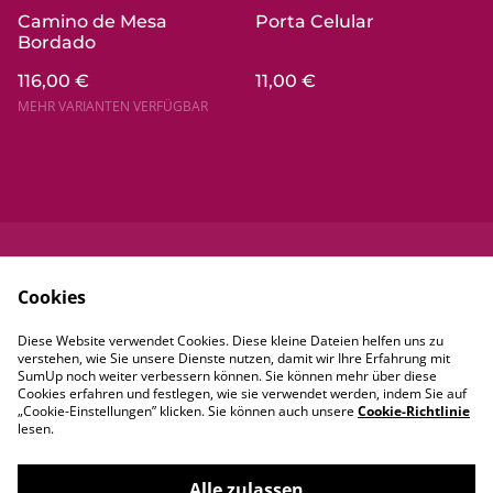
Camino de Mesa
Porta Celular
Bordado
116,00 €
11,00 €
MEHR VARIANTEN VERFÜGBAR
Kontaktieren Sie
Rechtliche
Cookies
uns
Bestimmungen
Datenschutzbestim
Cookie-Richtlinie
Diese Website verwendet Cookies. Diese kleine Dateien helfen uns zu
mungen von
verstehen, wie Sie unsere Dienste nutzen, damit wir Ihre Erfahrung mit
SumUp
SumUp noch weiter verbessern können. Sie können mehr über diese
Cookies erfahren und festlegen, wie sie verwendet werden, indem Sie auf
„Cookie-Einstellungen” klicken. Sie können auch unsere
Cookie-Richtlinie
lesen.
Alle zulassen