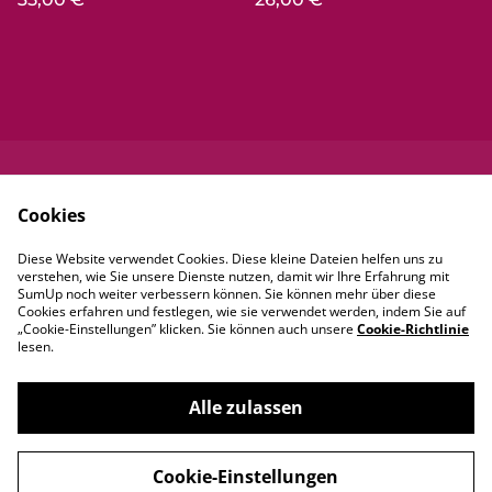
Kontaktieren Sie
Rechtliche
Cookies
uns
Bestimmungen
Datenschutzbestim
Cookie-Richtlinie
Diese Website verwendet Cookies. Diese kleine Dateien helfen uns zu
mungen von
verstehen, wie Sie unsere Dienste nutzen, damit wir Ihre Erfahrung mit
SumUp
SumUp noch weiter verbessern können. Sie können mehr über diese
Cookies erfahren und festlegen, wie sie verwendet werden, indem Sie auf
„Cookie-Einstellungen” klicken. Sie können auch unsere
Cookie-Richtlinie
lesen.
Alle zulassen
©
2026
Mexxica
Cookie-Einstellungen
powered by