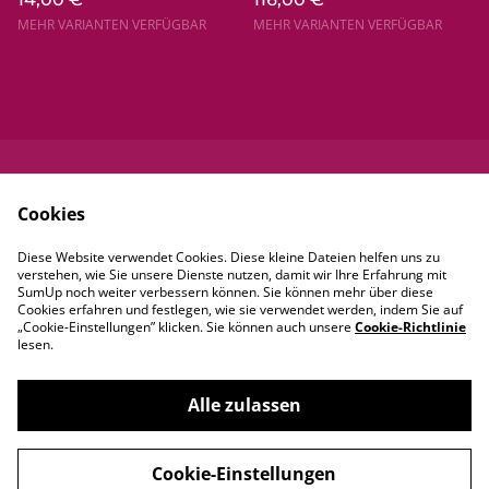
MEHR VARIANTEN VERFÜGBAR
MEHR VARIANTEN VERFÜGBAR
Kontaktieren Sie
Rechtliche
Cookies
uns
Bestimmungen
Datenschutzbestim
Cookie-Richtlinie
Diese Website verwendet Cookies. Diese kleine Dateien helfen uns zu
mungen von
verstehen, wie Sie unsere Dienste nutzen, damit wir Ihre Erfahrung mit
SumUp
SumUp noch weiter verbessern können. Sie können mehr über diese
Cookies erfahren und festlegen, wie sie verwendet werden, indem Sie auf
„Cookie-Einstellungen” klicken. Sie können auch unsere
Cookie-Richtlinie
lesen.
Alle zulassen
©
2026
Mexxica
Cookie-Einstellungen
powered by