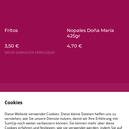
Fritos
Nopales Doña María
425gr
3,50 €
4,70 €
MEHR VARIANTEN VERFÜGBAR
Kontaktieren Sie
Rechtliche
Cookies
uns
Bestimmungen
Datenschutzbestim
Cookie-Richtlinie
Diese Website verwendet Cookies. Diese kleine Dateien helfen uns zu
mungen von
verstehen, wie Sie unsere Dienste nutzen, damit wir Ihre Erfahrung mit
SumUp
SumUp noch weiter verbessern können. Sie können mehr über diese
Cookies erfahren und festlegen, wie sie verwendet werden, indem Sie auf